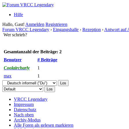
Hilfe
Hallo, Gast!
Anmelden
Registrieren
Forum VRCC Legendary
›
Eingangshalle
›
Rezeption
›
Antwort auf
Wer schrieb?
Gesamtanzahl der Beiträge: 2
Benutzer
# Beiträge
Coolaircharly
1
max
1
VRCC Legendary
Impressum
Datenschutz
Nach oben
Archiv-Modus
Alle Foren als gelesen markieren