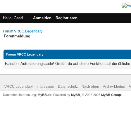
Hallo, Gast!
Anmelden
Registrieren
Forum VRCC Legendary
Forenmeldung
Forum VRCC Legendary
Falscher Autorisierungscode! Greifst du auf diese Funktion auf die üblich
VRCC Legendary
Impressum
Datenschutz
Nach oben
Archiv-Modus
A
Deutsche Übersetzung:
MyBB.de
, Powered by
MyBB
, © 2002-2026
MyBB Group
.