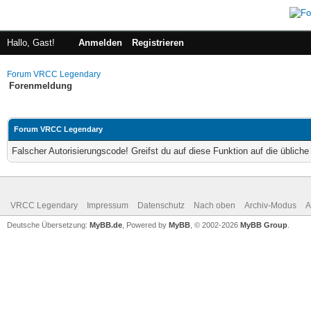
Hallo, Gast!
Anmelden
Registrieren
Forum VRCC Legendary
Forenmeldung
Forum VRCC Legendary
Falscher Autorisierungscode! Greifst du auf diese Funktion auf die üblich
VRCC Legendary
Impressum
Datenschutz
Nach oben
Archiv-Modus
A
Deutsche Übersetzung:
MyBB.de
, Powered by
MyBB
, © 2002-2026
MyBB Group
.