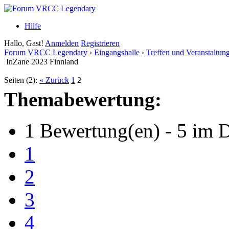
Hilfe
Hallo, Gast!
Anmelden
Registrieren
Forum VRCC Legendary
›
Eingangshalle
›
Treffen und Veranstaltun
InZane 2023 Finnland
Seiten (2):
« Zurück
1
2
Themabewertung:
1 Bewertung(en) - 5 im D
1
2
3
4