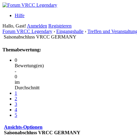
Hilfe
Hallo, Gast!
Anmelden
Registrieren
Forum VRCC Legendary
›
Eingangshalle
›
Treffen und Veranstaltun
Saisonabschluss VRCC GERMANY
Themabewertung:
0
Bewertung(en)
-
0
im
Durchschnitt
1
2
3
4
5
Ansichts-Optionen
Saisonabschluss VRCC GERMANY