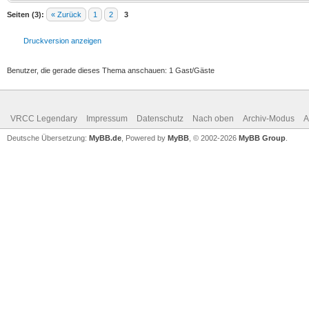
Seiten (3):
« Zurück
1
2
3
Druckversion anzeigen
Benutzer, die gerade dieses Thema anschauen: 1 Gast/Gäste
VRCC Legendary
Impressum
Datenschutz
Nach oben
Archiv-Modus
A
Deutsche Übersetzung:
MyBB.de
, Powered by
MyBB
, © 2002-2026
MyBB Group
.