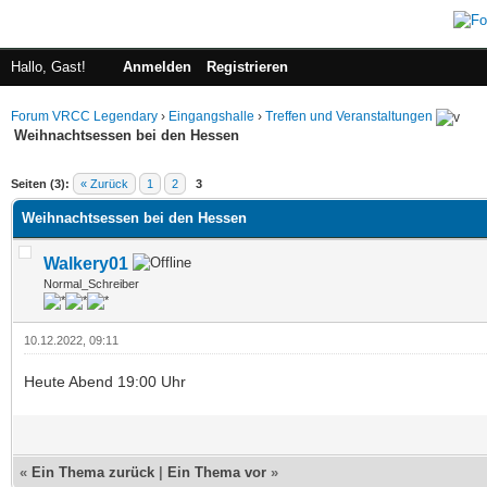
Hallo, Gast!
Anmelden
Registrieren
Forum VRCC Legendary
›
Eingangshalle
›
Treffen und Veranstaltungen
Weihnachtsessen bei den Hessen
 im Durchschnitt
Seiten (3):
« Zurück
1
2
3
Weihnachtsessen bei den Hessen
Walkery01
Normal_Schreiber
10.12.2022, 09:11
Heute Abend 19:00 Uhr
«
Ein Thema zurück
|
Ein Thema vor
»