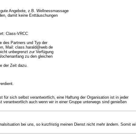
s gute Angebote, z.B. Wellnessmassage
lden, damit keine Enttäuschungen
wort: Class-VRCC
e des Partners und Typ der
en, Mail: class.harald@web.de
nicht unbegrenzt zur Verfügung
 Wochenanfang zu den gleichen
e der Zeit dazu.
erdient.
 für sich selbst verantwortlich, eine Haftung der Organisation ist in jeder
st verantwortlich auch wenn wir in einer Gruppe unterwegs sind genießen
alsituation bei uns, so kurzfristig meinen Dienst nicht mehr ändern. Somit wir