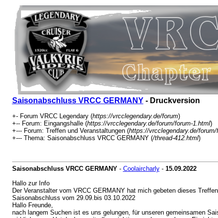
Saisonabschluss VRCC GERMANY
- Druckversion
+- Forum VRCC Legendary (
https://vrcclegendary.de/forum
)
+-- Forum: Eingangshalle (
https://vrcclegendary.de/forum/forum-1.html
)
+--- Forum: Treffen und Veranstaltungen (
https://vrcclegendary.de/forum/
+--- Thema: Saisonabschluss VRCC GERMANY (
/thread-412.html
)
Saisonabschluss VRCC GERMANY
-
Coolaircharly
-
15.09.2022
Hallo zur Info
Der Veranstalter vom VRCC GERMANY hat mich gebeten dieses Treffen h
Saisonabschluss vom 29.09.bis 03.10.2022
Hallo Freunde,
nach langem Suchen ist es uns gelungen, für unseren gemeinsamen Sai