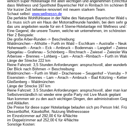
wirklich super Hotelanlage mit allen wichtigen und angenehmen Einricht
dass Wellness und Sporthotel Bayerischer Hof in Rimbach Im schönen 
Vor kurzer Zeit teilweise renoviert mit neuem starkem Team.
Schaut selbst:
www.wellnessn.de
Die perfekte Wohlfühloase in der Nähe des Naturpark Bayerischer Wald 
Es muss sich um ein Haus der Motorradfreunde handeln, bei dem sehr gut
das uns angeboten wurde für ein 4 Sterne-Hotelanlage mit Wellness und
Eine Gegend, die unsere Touren, welche wir unternehmen, im schönsten 
Hier 2 Beispiele:
Die große Arber-Runden -> Beschreibung:
Waldmünchen – Althütte – Furth im Wald – Eschlkam – Austraße – Neukir
Hohenwarth – Arrach – Eck – Arnbruck – Bodenmais – Langdorf – Zwiese
Spiegelau – Grafenau – Schönberg – Rinchnach – Zwiesel – Zwiesler Wa
Arbersee – Brennes – Lohberg – Lam – Arrach –Rimbach – Furth im Wald
Länge der Strecke 222 km
Reine Fahrzeit: 3,5 Stunden Anforderungen: anspruchsvoll, aber wunderb
Der Blick nach Böhmen -> Beschreibung:
Waldmünchen – Furth im Wald – Drachensee – Seugenhof – Vseruby – N
Eisenstein – Brennes – Lam – Arrach – Arnbruck – Bad Kötzting – Kette
Gleißenberg – Waldmünchen
Länge der Strecke 197 km
Reine Fahrzeit: 3.5 Stunden Anforderungen: anspruchsvoll, aber man kan
Selbstverständlich ist wieder eine große Party mit Live Musik geplant
Nun kommen wir zu den auch wichtigen Dingen, den administrativen Geg
und Abläufen.
Die Preise für diese super Hotelanlage belaufen sich pro Person Inkl. Fr
Dessertbüffet, Käsebüffet, Nutzung Wellnessoase
im Einzelzimmer auf 292,00 € für 4/Nächte
im Doppelzimmer auf 252,00 € für 4/Nächte
Sonstige Kosten: