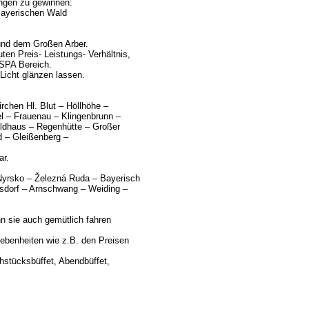
ungen zu gewinnen:
Bayerischen Wald
und dem Großen Arber.
en Preis- Leistungs- Verhältnis,
 SPA Bereich.
Licht glänzen lassen.
chen Hl. Blut – Höllhöhe –
l – Frauenau – Klingenbrunn –
ldhaus – Regenhütte – Großer
 – Gleißenberg –
ar.
yrsko – Železná Ruda – Bayerisch
rsdorf – Arnschwang – Weiding –
n sie auch gemütlich fahren
ebenheiten wie z.B. den Preisen
ühstücksbüffet, Abendbüffet,