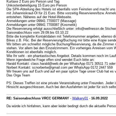
Kurtaxe 2 Euro pro Person und Tag
Unkostenbeteiligung 15 Euro pro Person
Die SPA-Abteilung des Hotels ist ebenfalls vom Feinsten und macht un
mit Johanniskraut-Öl für 21 Euro. Bitte vorzeitig Reservieren/bzw. Anme
entstehen. Näheres auf der Hotel-Webseite.
Anmeldungen unter 09941 7700077 (Massage)
Anmeldungen unter 09941 7700087 (Kosmetik)
Die Reservierung erfolgt ausschließlich unter: info@wellnessn.de Stich
Saisonabschluss vom 29.09.bis 03.10.22
Bitte die komplette Kontaktdaten mit Telefonnummer angeben, ebenso di
Bikes z.B. F6c. Bei der Reservierung/Buchung mir bitte eine Kopie send
Wir bitten um schnellst mögliche Buchung/Reservierung, da die Zimmer 
stehen. Vor allem bei den Einzelzimmern. Ein vorheriges Anreisen vom
Konditionen ist ebenfalls möglich.
Wie Ihr seht - ein phantastisches Angebot. Details kommen noch im Lauf
Wenn irgendwelche Frage offen sind wendet Euch bitte an:
Harald Kontakt: class.harald@web.de per WhatsApp 0171 30511 71 oder
Norbert Kontakt: scnorbertw@gmail.com per WhatsApp 0172 2447 559
Wir freuen uns auf Euch und auf ein paar spitze Tage unser Club hat es v
Das Orga Team
PS: Dieses Treffen ist eine private Veranstaltung unter Freunden. Jeder ist
Hinsicht ausgeschlossen. Auch bei den Ausfahrten ist jeder für sich selb
RE: Saisonabschluss VRCC GERMANY
-
Walkery01
-
16.09.2022
Da würde ich hinfahren, kann aber leider bedingt durch die aktuelle Person