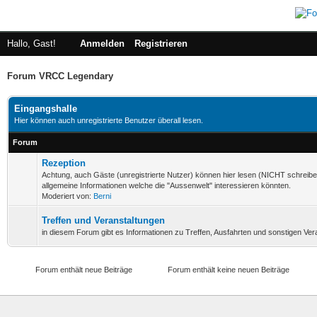
Hallo, Gast!
Anmelden
Registrieren
Forum VRCC Legendary
Eingangshalle
Hier können auch unregistrierte Benutzer überall lesen.
Forum
Rezeption
Achtung, auch Gäste (unregistrierte Nutzer) können hier lesen (NICHT schreibe
allgemeine Informationen welche die "Aussenwelt" interessieren könnten.
Moderiert von:
Berni
Treffen und Veranstaltungen
in diesem Forum gibt es Informationen zu Treffen, Ausfahrten und sonstigen Ver
Forum enthält neue Beiträge
Forum enthält keine neuen Beiträge