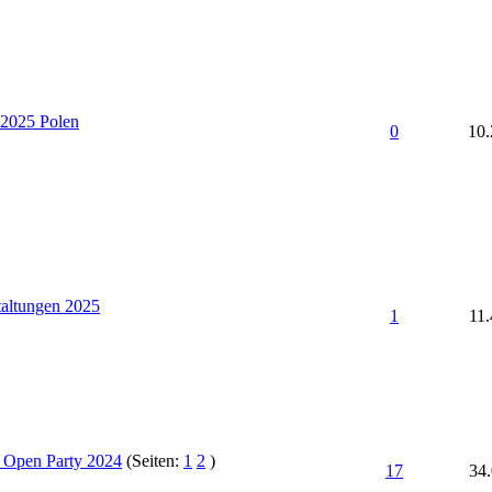
 2025 Polen
0
10.
taltungen 2025
1
11.
 Open Party 2024
(Seiten:
1
2
)
17
34.