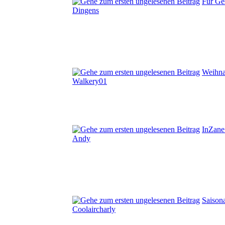
Für Ge
Dingens
Weihna
Walkery01
InZane
Andy
Saiso
Coolaircharly