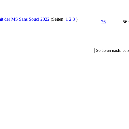
mit der MS Sans Souci 2022
(Seiten:
1
2
3
)
26
56.