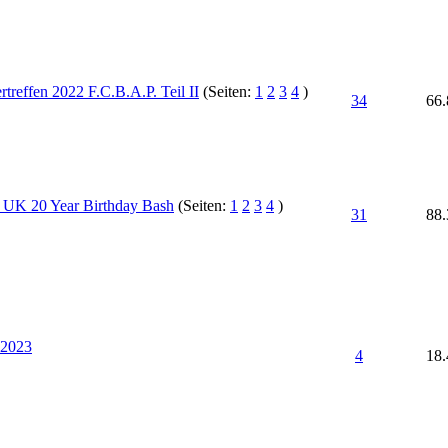
treffen 2022 F.C.B.A.P. Teil II
(Seiten:
1
2
3
4
)
34
66.
K 20 Year Birthday Bash
(Seiten:
1
2
3
4
)
31
88.
 2023
4
18.