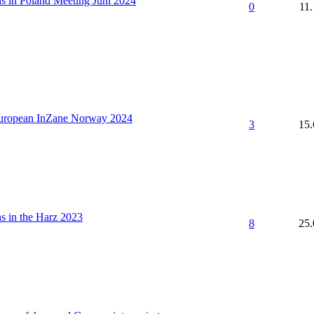
s in Poland Meeting Juni 2024
0
11.
ropean InZane Norway 2024
3
15.
s in the Harz 2023
8
25.