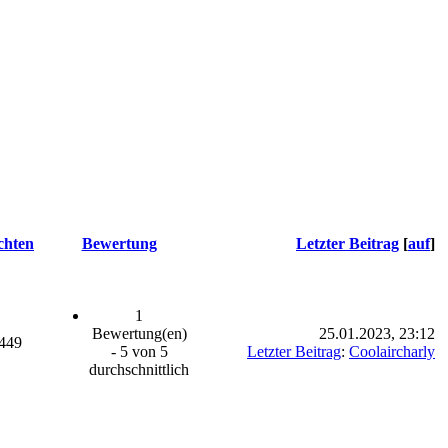
chten
Bewertung
Letzter Beitrag
[
auf
]
1
Bewertung(en)
25.01.2023, 23:12
449
- 5 von 5
Letzter Beitrag
:
Coolaircharly
durchschnittlich