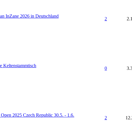
an InZane 2026 in Deutschland
2
2.
re Keltenstammtisch
0
3.
 Open 2025 Czech Republic 30.5. - 1.6.
2
12.