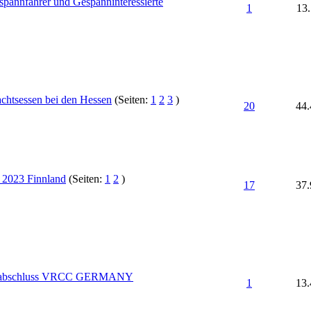
spannfahrer und Gespanninteressierte
1
13.
chtsessen bei den Hessen
(Seiten:
1
2
3
)
20
44.
 2023 Finnland
(Seiten:
1
2
)
17
37.
nabschluss VRCC GERMANY
1
13.