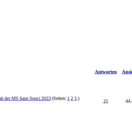
Antworten
Ansi
mit der MS Sans Souci 2023
(Seiten:
1
2
3
)
21
44.