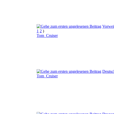
Vorwei
1
2
)
Tom_Cruiser
Deutsc
Tom_Cruiser