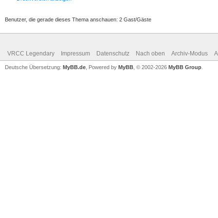
Benutzer, die gerade dieses Thema anschauen: 2 Gast/Gäste
VRCC Legendary
Impressum
Datenschutz
Nach oben
Archiv-Modus
A
Deutsche Übersetzung:
MyBB.de
, Powered by
MyBB
, © 2002-2026
MyBB Group
.