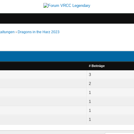
taltungen
›
Dragons in the Harz 2023
# Beiträge
3
2
1
1
1
1