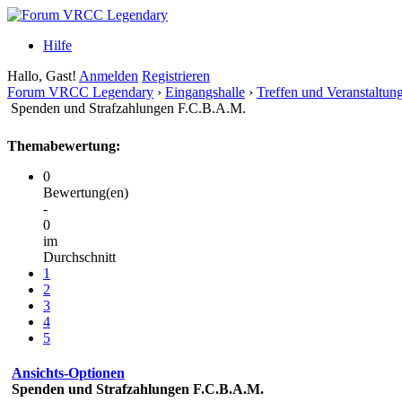
Hilfe
Hallo, Gast!
Anmelden
Registrieren
Forum VRCC Legendary
›
Eingangshalle
›
Treffen und Veranstaltun
Spenden und Strafzahlungen F.C.B.A.M.
Themabewertung:
0
Bewertung(en)
-
0
im
Durchschnitt
1
2
3
4
5
Ansichts-Optionen
Spenden und Strafzahlungen F.C.B.A.M.