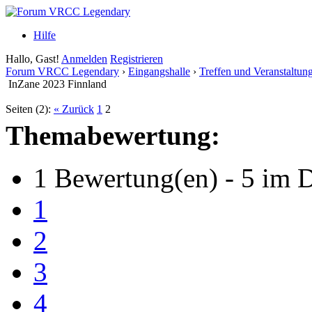
Hilfe
Hallo, Gast!
Anmelden
Registrieren
Forum VRCC Legendary
›
Eingangshalle
›
Treffen und Veranstaltun
InZane 2023 Finnland
Seiten (2):
« Zurück
1
2
Themabewertung:
1 Bewertung(en) - 5 im D
1
2
3
4