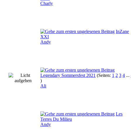
Charly
InZane
XXI
Andy
Legendary Sommersfest 2021
(Seiten:
1
2
3
4
...
)
Ali
Les
Terres Du Milieu
Andy