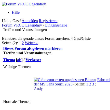
Hilfe
Hallo, Gast!
Anmelden
Registrieren
Forum VRCC Legendary
›
Eingangshalle
Treffen und Veranstaltungen
Benutzer, die gerade dieses Forum ansehen: 4 Gast/Gäste
Seiten (2):
1
2
Weiter »
Dieses Forum als gelesen markieren
Treffen und Veranstaltungen
Thema
[
ab
]
/
Verfasser
Wichtige Themen
Fahrt mi
der MS Sans Souci 2023
(Seiten:
1
2
3
)
Andy
Normale Themen